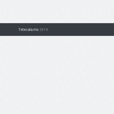
Tetecala.mx
2014