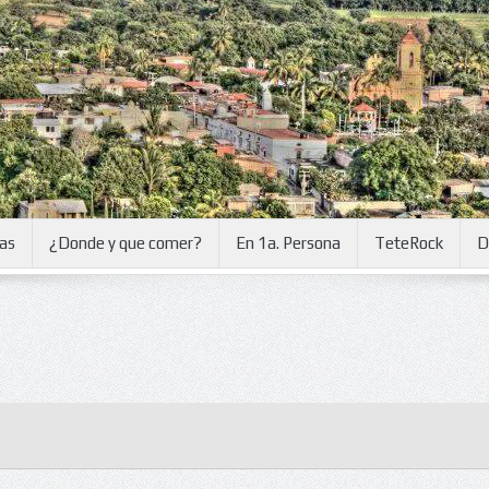
ias
¿Donde y que comer?
En 1a. Persona
TeteRock
D