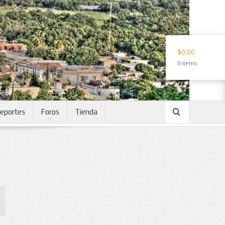
$0.00
0 items
eportes
Foros
Tienda