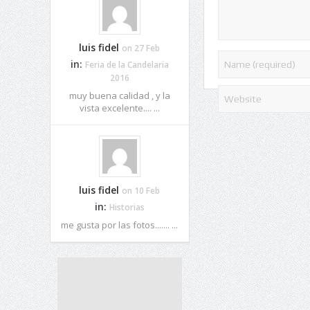
luis fidel
on 27 Feb
in:
Feria de la Candelaria
2016
muy buena calidad , y la
vista excelente.... ...
luis fidel
on 10 Feb
in:
Historias
me gusta por las fotos....... ...