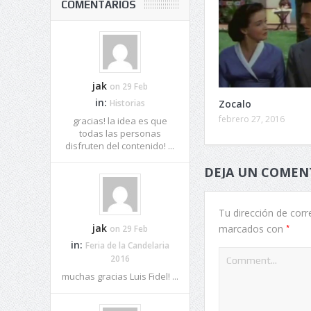
COMENTARIOS
jak
on 29 Feb
in:
Zocalo
Historias
febrero 27, 2016
gracias! la idea es que
todas las personas
disfruten del contenido! ...
DEJA UN COMEN
Tu dirección de corr
*
jak
marcados con
on 29 Feb
in:
Feria de la Candelaria
2016
muchas gracias Luis Fidel! ...