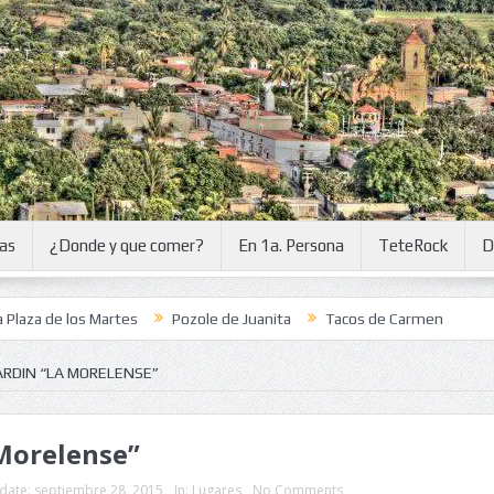
ias
¿Donde y que comer?
En 1a. Persona
TeteRock
D
de los Martes
Pozole de Juanita
Tacos de Carmen
ARDIN “LA MORELENSE”
 Morelense”
date:
septiembre 28, 2015
In:
Lugares
No Comments