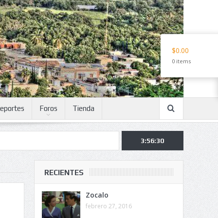
$0.00
0 items
eportes
Foros
Tienda
3:56:31
RECIENTES
Zocalo
febrero 27, 2016