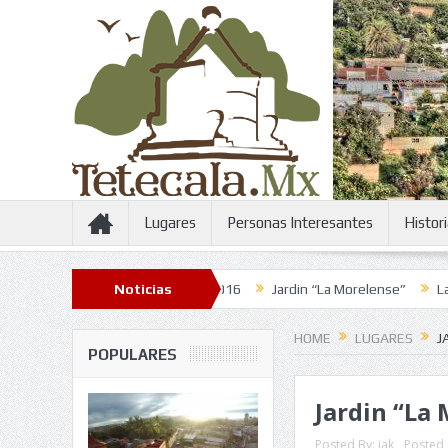
Lugares
Personas Interesantes
Histor
Feria de la Candelaria 2016
Noticias
Jardin “La Morelense”
La Plaza 
HOME
LUGARES
J
POPULARES
Jardin “La
Posted By:
jak
Posted 