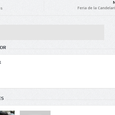
Feria de la Candelar
es
HOR
k
ES