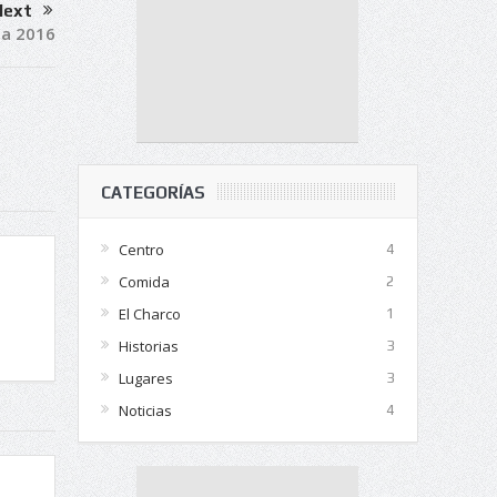
Next
ia 2016
CATEGORÍAS
Centro
4
Comida
2
El Charco
1
Historias
3
Lugares
3
Noticias
4