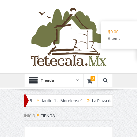
$0.00
0 items
0
Tienda
a Candelaria 2016
Jardin “La Morelense”
La Plaza de los Martes
INICIO
TIENDA