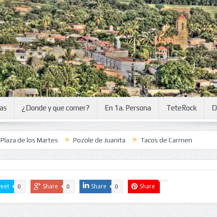
ias
¿Donde y que comer?
En 1a. Persona
TeteRock
D
a de los Martes
Pozole de Juanita
Tacos de Carmen
eet
Share
Share
Share
0
0
0