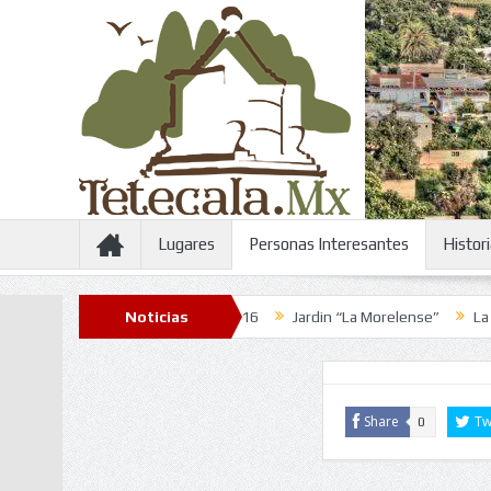
Lugares
Personas Interesantes
Histor
53
Feria de la Candelaria 2016
Noticias
Jardin “La Morelense”
La Plaz
Share
Tw
0