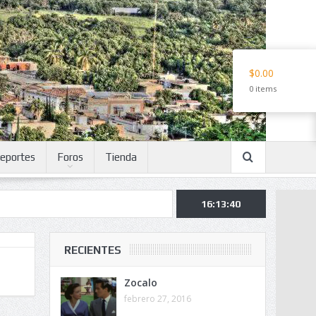
$0.00
0 items
eportes
Foros
Tienda
16:13:40
RECIENTES
Zocalo
febrero 27, 2016