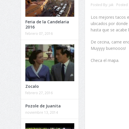
Posted By:
jak
Posted 
Los mejores tacos en
Feria de la Candelaria
ubicados por donde 
2016
hasta que se acabe 
febrero 07, 2016
De cecina, carne en
Muyyyy buenooos!
Checa el mapa.
Zocalo
febrero 27, 2016
Pozole de Juanita
noviembre 13, 2014