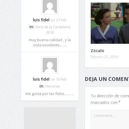
luis fidel
on 27 Feb
in:
Feria de la Candelaria
2016
muy buena calidad , y la
vista excelente.... ...
Zocalo
febrero 27, 2016
DEJA UN COMEN
luis fidel
on 10 Feb
in:
Historias
me gusta por las fotos....... ...
Tu dirección de corr
*
marcados con