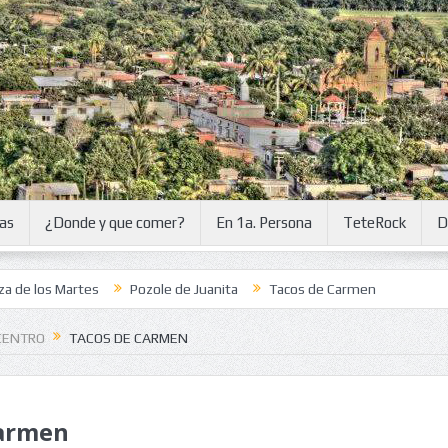
ias
¿Donde y que comer?
En 1a. Persona
TeteRock
D
s Martes
Pozole de Juanita
Tacos de Carmen
CENTRO
TACOS DE CARMEN
Carmen