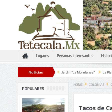
Lugares
Personas Interesantes
Histor
Feria de la Candelaria 2016
Noticias
Jardin “La Morelense”
La Plaza de lo
HOME
COLONIAS
POPULARES
Tacos de 