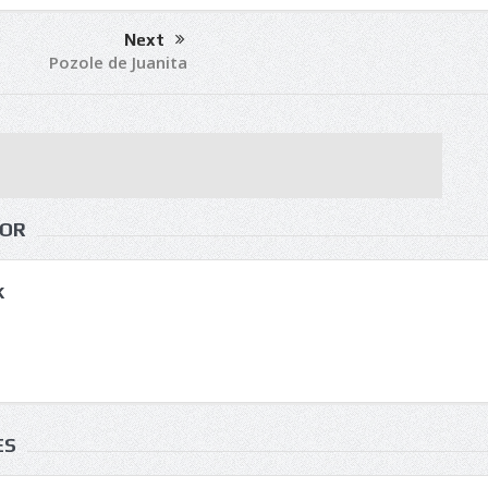
Next
Pozole de Juanita
HOR
k
ES