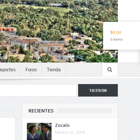
$0.00
0 items
eportes
Foros
Tienda
10:59:09
RECIENTES
Zocalo
febrero 27, 2016