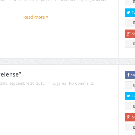
T
Read more
S
relense”
Sh
date:
septiembre 28, 2015
In:
Lugares
No Comments
T
S