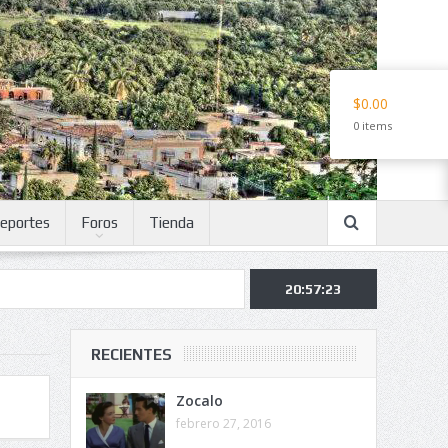
$0.00
0 items
eportes
Foros
Tienda
20:57:24
RECIENTES
Zocalo
febrero 27, 2016