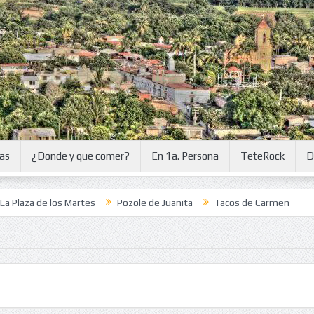
ias
¿Donde y que comer?
En 1a. Persona
TeteRock
D
 de los Martes
Pozole de Juanita
Tacos de Carmen