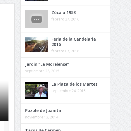
Zócalo 1953
febrero 27, 2016
Feria de la Candelaria
2016
febrero 07, 2016
Jardin “La Morelense”
septiembre 28, 2015
La Plaza de los Martes
septiembre 24, 2015
Zócalo 1953
Pozole de Juanita
noviembre 13, 2014
Tacos de Carmen