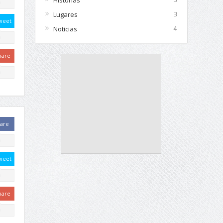
0
Lugares
3
weet
Noticias
4
0
hare
0
are
0
weet
0
hare
0