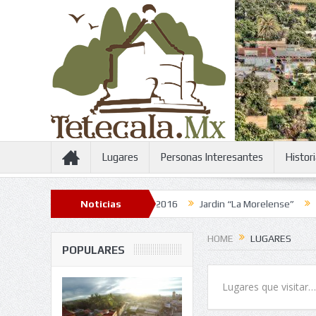
Lugares
Personas Interesantes
Histor
3
Feria de la Candelaria 2016
Noticias
Jardin “La Morelense”
La Plaza
HOME
LUGARES
POPULARES
Lugares que visitar…