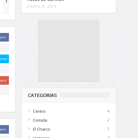
octubre 31, 2014
are
0
weet
0
hare
0
CATEGORIAS
Centro
4
Comida
2
El Charco
1
are
Historias
3