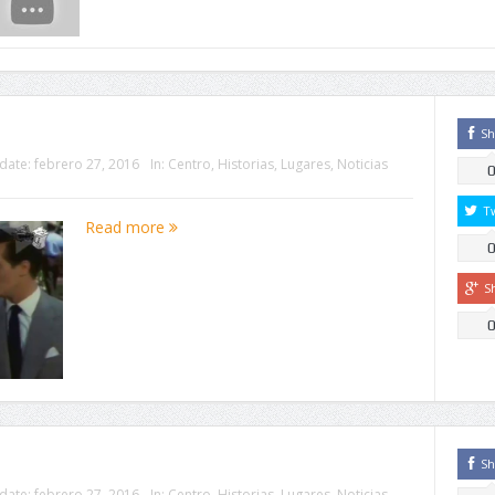
Sh
date:
febrero 27, 2016
In:
Centro
,
Historias
,
Lugares
,
Noticias
T
Read more
S
Sh
date:
febrero 27, 2016
In:
Centro
,
Historias
,
Lugares
,
Noticias