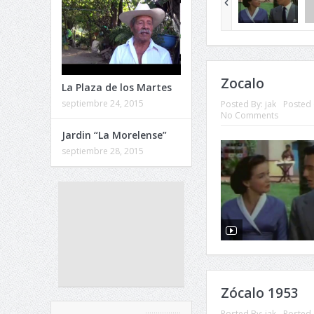
Zocalo
La Plaza de los Martes
septiembre 24, 2015
Posted By:
jak
Posted 
No Comments
Jardin “La Morelense”
septiembre 28, 2015
Zócalo 1953
Posted By:
jak
Posted 