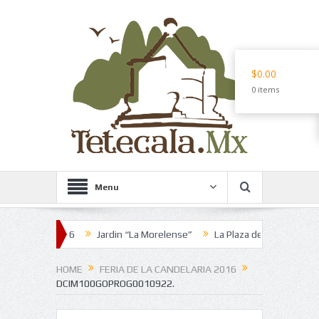
$0.00
0 items
Menu
aria 2016
Jardin “La Morelense”
La Plaza de los Martes
Pozo
HOME
FERIA DE LA CANDELARIA 2016
DCIM100GOPROG0010922.