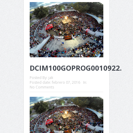
DCIM100GOPROG0010922.
Posted By:
jak
Posted date:
febrero 07, 2016
In:
No Comments