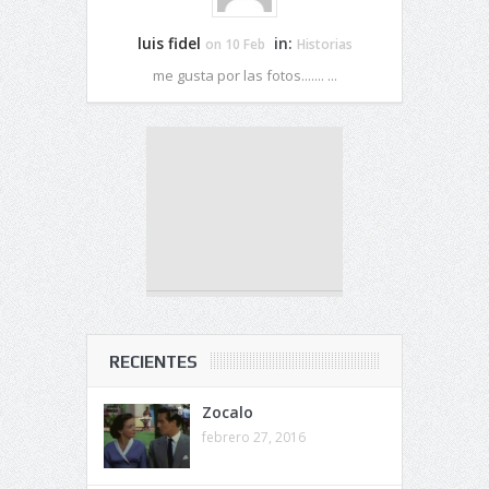
luis fidel
in:
on 10 Feb
Historias
me gusta por las fotos....... ...
RECIENTES
Zocalo
febrero 27, 2016