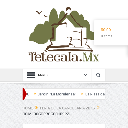
$0.00
0 items
Menu
aria 2016
Jardin “La Morelense”
La Plaza de los Martes
Pozol
HOME
FERIA DE LA CANDELARIA 2016
DCIM100GOPROG0010922.