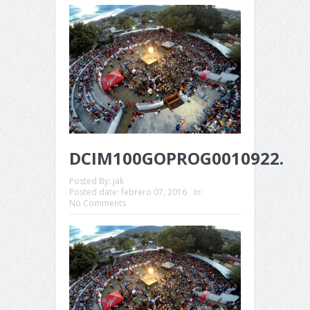
DCIM100GOPROG0010922.
Posted By:
jak
Posted date:
febrero 07, 2016
In:
No Comments