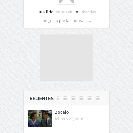
luis fidel
in:
on 10 Feb
Historias
me gusta por las fotos....... ...
RECIENTES
Zocalo
febrero 27, 2016