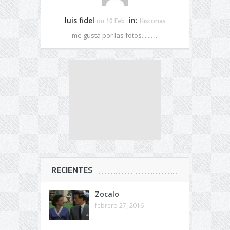
luis fidel
in:
on 10 Feb
Historias
me gusta por las fotos....... ...
RECIENTES
Zocalo
febrero 27, 2016