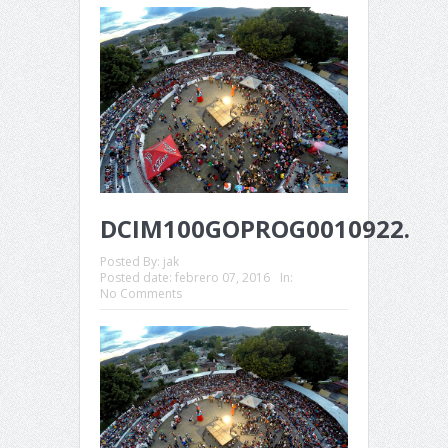
DCIM100GOPROG0010922.
Posted By:
jak
Posted date:
febrero 07, 2016
In:
No Comments