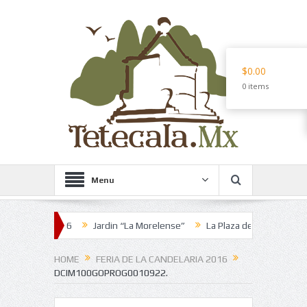
$0.00
0 items
Menu
aria 2016
Jardin “La Morelense”
La Plaza de los Martes
Pozol
HOME
FERIA DE LA CANDELARIA 2016
DCIM100GOPROG0010922.