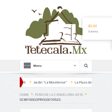
$0.00
0 items
Menu
aria 2016
Jardin “La Morelense”
La Plaza de los Martes
Pozol
HOME
FERIA DE LA CANDELARIA 2016
DCIM100GOPROG0010922.