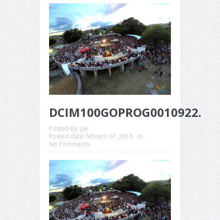
DCIM100GOPROG0010922.
Posted By:
jak
Posted date:
febrero 07, 2016
In:
No Comments