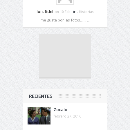
luis fidel
in:
on 10 Feb
Historias
me gusta por las fotos....... ...
RECIENTES
Zocalo
febrero 27, 2016